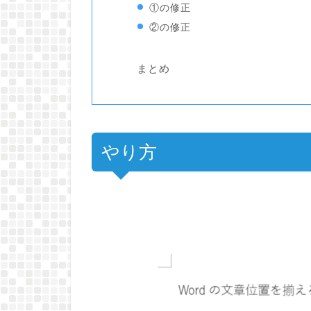
①の修正
②の修正
まとめ
やり方