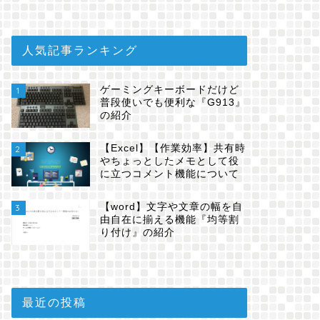
人気記事ランキング
ゲーミングキーボードだけど
1
普段使いでも便利な『G913』
の紹介
【Excel】【作業効率】共有時
2
やちょっとしたメモとして役
に立つコメント機能について
【word】文字や文章の幅を自
3
由自在に揃える機能『均等割
り付け』の紹介
最近の投稿