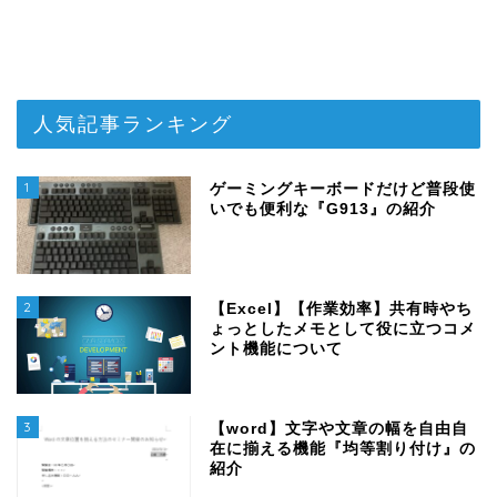
人気記事ランキング
1
ゲーミングキーボードだけど普段使
いでも便利な『G913』の紹介
2
【Excel】【作業効率】共有時やち
ょっとしたメモとして役に立つコメ
ント機能について
3
【word】文字や文章の幅を自由自
在に揃える機能『均等割り付け』の
紹介